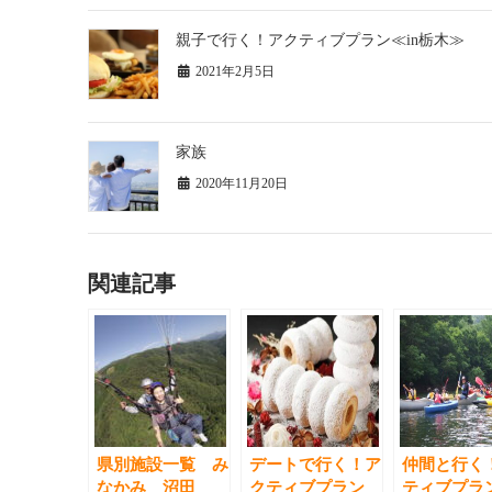
親子で行く！アクティブプラン≪in栃木≫
2021年2月5日
家族
2020年11月20日
関連記事
県別施設一覧 み
デートで行く！ア
仲間と行く
なかみ 沼田
クティブプラン
ティブプラン