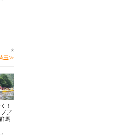
次
埼玉≫
行く！
ィブプ
n群馬