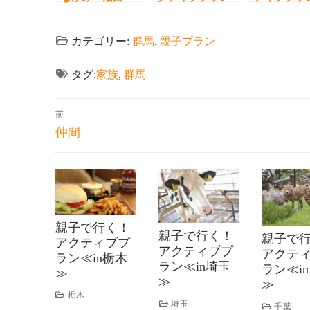
≪in群馬≫
群馬≫
カテゴリー:
群馬
,
親子プラン
タグ:
家族
,
群馬
前
仲間
親子で行く！
親子で行く！
親子で
アクティブプ
アクティブプ
アクテ
ラン≪in栃木
ラン≪in埼玉
ラン≪i
≫
≫
≫
栃木
埼玉
千葉