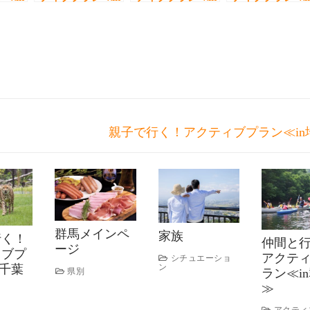
埼玉≫
栃木≫
千葉≫
親子で行く！アクティブプラン≪in
群馬メインペ
家族
行く！
仲間と
ージ
ィブプ
アクテ
シチュエーショ
n千葉
ン
ラン≪i
県別
≫